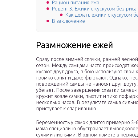
Рацион питания ежа
Рецепт 3. Ежики с кускусом без риса
Как делать ежики с кускусом б
В заключение
Размножение ежей
Сразу после зимней спячки, ранней весно
сезон. Между самцами часто происходят жес
кусают друг друга, в бою используют свои
громко сопят и даже фыркают. Однако, нес
повреждений самцы не наносят друг другу
убегает. После завершения схватки самец
кружит возле самки, пыхтит и тихо пофырк
несколько часов. В результате самка сильн
приступает к спариванию.
Беременность у самок длится примерно 5-
мама специально обустраивает выводковое 
сухими листьями. В одном помете в период с