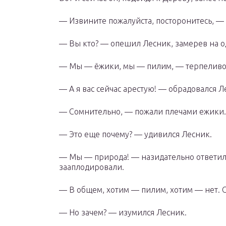
— Извините пожалуйста, посторонитесь, —
— Вы кто? — опешил Лесник, замерев на о
— Мы — ёжики, мы — пилим, — терпеливо 
— А я вас сейчас арестую! — обрадовался Л
— Сомнительно, — пожали плечами ежики.
— Это еще почему? — удивился Лесник.
— Мы — природа! — назидательно ответил 
зааплодировали.
— В общем, хотим — пилим, хотим — нет. 
— Но зачем? — изумился Лесник.