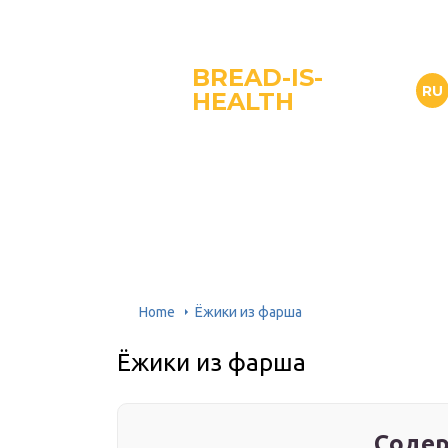
BREAD-IS-
RU
HEALTH
Home
Ёжики из фарша
Ёжики из фарша
Содер