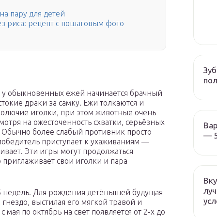
 на пару для детей
ез риса: рецепт с пошаговым фото
Зуб
пол
й у обыкновенных ежей начинается брачный
токие драки за самку. Ежи толкаются и
 колючие иголки, при этом животные очень
мотря на ожесточенность схватки, серьёзных
Вар
. Обычно более слабый противник просто
— 5
-победитель приступает к ухаживаниям —
ивает. Эти игры могут продолжаться
о приглаживает свои иголки и пара
Вку
луч
6 недель. Для рождения детёнышей будущая
усл
гнездо, выстилая его мягкой травой и
 мая по октябрь на свет появляется от 2-х до