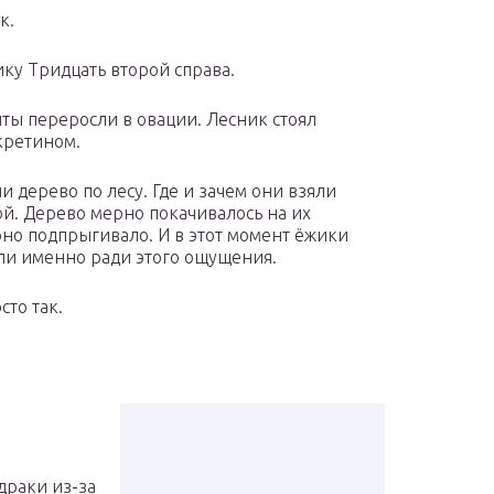
к.
у Тридцать второй справа.
ты переросли в овации. Лесник стоял
кретином.
дерево по лесу. Где и зачем они взяли
ой. Дерево мерно покачивалось на их
 оно подпрыгивало. И в этот момент ёжики
или именно ради этого ощущения.
сто так.
драки из-за