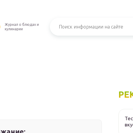
Журнал о блюдах и
кулинарии
РЕ
Тес
вку
жание: