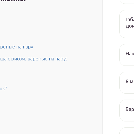
Габ
до
ареные на пару
На
ша с рисом, вареные на пару:
8 м
ок?
Бар