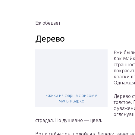
Еж обедает
Дерево
Ежи были
Как Майк
страннос
покрасит
краски в
Однажды
Ежики из фарша с рисом в
Дерево с
мультиварке
толстое.
с уважен
оглянувш
страдал. Но душевно — цвел.
Вот и сейчас он, подойдя к Дереву, занес н