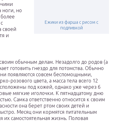
ючими
 ноги, но
 более
Ежики из фарша с рисом с
 с
подливкой
а своей
тя и
своим обычным делам. Незадолго до родов (а
нает готовить гнездо для потомства. Обычно
т они появляются совсем беспомощными,
о-розового цвета, а масса тела всего 12
сположены под кожей, однако уже через 6
рвые мягкие иголочки. К пятнадцатому дню
тью. Самка ответственно относится к своим
сности она берет ртом своих детей и
быстро. Месяц они кормятся питательным
я их самостоятельная жизнь. Половая