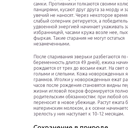
самки. Противники толкаются своими кол
панцирями, кусают друг друга за морду и за
увечий не наносят. Через некоторое время
слабый соперник ретируется, а победитель
удвоенной энергией начинает ухаживать з
избранницей, часами кружа возле нее, пых
фыркая. Такие старания не могут остаться
незамеченными.
После спаривания зверьки разбегаются по 
беременность длится 49 дней), ежиха начи
рождается от трех до восьми ежат. На све
голыми и слепыми. Кожа новорожденных ярк
граммов. Иголки у новорожденных ежат ра
часов после рождения становятся видны пе
жизни игловой покров формируется полнос
родительским обязанностям: при любой опа
переносит в новое убежище. Растут ежата 
материнским молоком, а к осени начинаетс
зрелость у них наступает к 10-12 месяцам.
Сохранение в природе