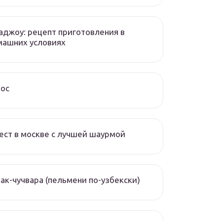
аджоу: рецепт приготовления в
машних условиях
чос
ест в москве с лучшей шаурмой
ак-чучвара (пельмени по-узбекски)