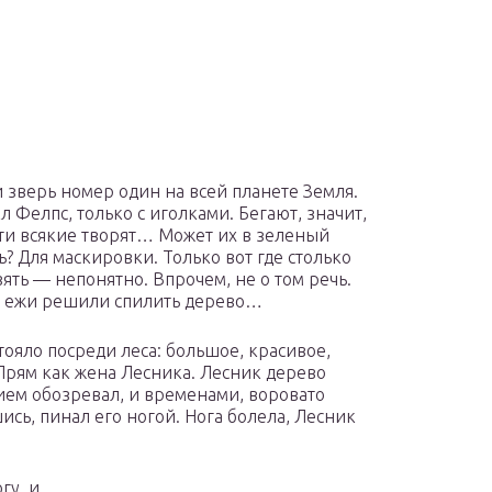
 зверь номер один на всей планете Земля.
л Фелпс, только с иголками. Бегают, значит,
ти всякие творят… Может их в зеленый
ь? Для маскировки. Только вот где столько
зять — непонятно. Впрочем, не о том речь.
 ежи решили спилить дерево…
тояло посреди леса: большое, красивое,
 Прям как жена Лесника. Лесник дерево
ием обозревал, и временами, воровато
ись, пинал его ногой. Нога болела, Лесник
огу, и…