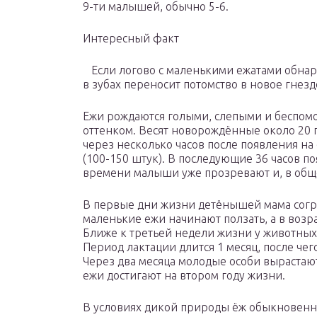
9-ти малышей, обычно 5-6.
Интересный факт
Если логово с маленькими ежатами обнар
в зубах переносит потомство в новое гнезд
Ежи рождаются голыми, слепыми и беспом
оттенком. Весят новорождённые около 20 г
через несколько часов после появления на
(100-150 штук). В последующие 36 часов 
времени малыши уже прозревают и, в обще
В первые дни жизни детёнышей мама согре
маленькие ежи начинают ползать, а в возра
Ближе к третьей недели жизни у животных
Период лактации длится 1 месяц, после че
Через два месяца молодые особи вырастаю
ежи достигают на втором году жизни.
В условиях дикой природы ёж обыкновенный