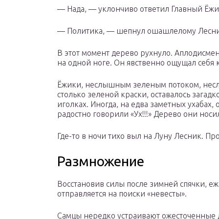
— Нада, — уклончиво ответил Главный Ёжи
— Политика, — шепнул ошашлелому Лесник
В этот момент дерево рухнуло. Аплодисмен
на одной ноге. Он явственно ощущал себя 
Ёжики, неслышным зеленым потоком, несли 
столько зеленой краски, оставалось загадк
иголках. Иногда, на едва заметных ухабах,
радостно говорили «Ух!!!» Дерево они нос
Где-то в ночи тихо выл на Луну Лесник. Про
Размножение
Восстановив силы после зимней спячки, еж
отправляется на поиски «невесты».
Самцы нередко устраивают ожесточенные 