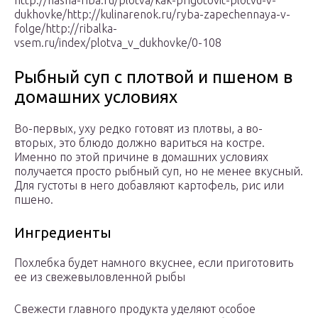
http://nasha-riba.ru/plotva/kak-prigotovit-plotvu-v-
dukhovke/http://kulinarenok.ru/ryba-zapechennaya-v-
folge/http://ribalka-
vsem.ru/index/plotva_v_dukhovke/0-108
Рыбный суп с плотвой и пшеном в
домашних условиях
Во-первых, уху редко готовят из плотвы, а во-
вторых, это блюдо должно вариться на костре.
Именно по этой причине в домашних условиях
получается просто рыбный суп, но не менее вкусный.
Для густоты в него добавляют картофель, рис или
пшено.
Ингредиенты
Похлебка будет намного вкуснее, если приготовить
ее из свежевыловленной рыбы
Свежести главного продукта уделяют особое