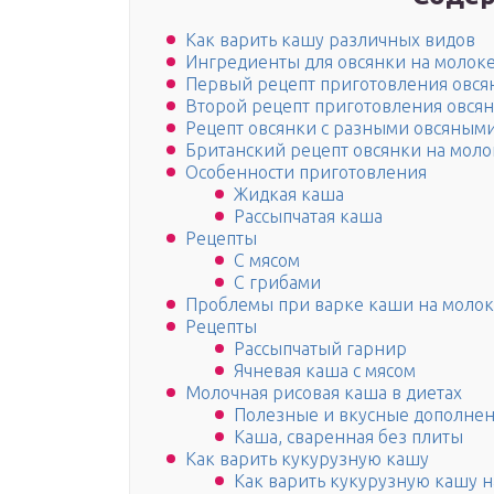
Как варить кашу различных видов
Ингредиенты для овсянки на молок
Первый рецепт приготовления овся
Второй рецепт приготовления овсян
Рецепт овсянки с разными овсяным
Британский рецепт овсянки на моло
Особенности приготовления
Жидкая каша
Рассыпчатая каша
Рецепты
С мясом
С грибами
Проблемы при варке каши на моло
Рецепты
Рассыпчатый гарнир
Ячневая каша с мясом
Молочная рисовая каша в диетах
Полезные и вкусные дополне
Каша, сваренная без плиты
Как варить кукурузную кашу
Как варить кукурузную кашу н