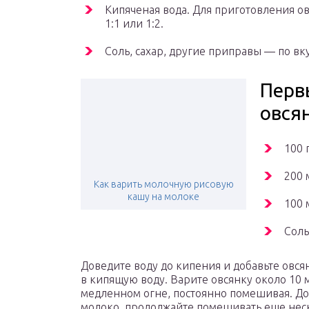
Кипяченая вода. Для приготовления о
1:1 или 1:2.
Соль, сахар, другие приправы — по вку
Перв
овся
100 
200 
Как варить молочную рисовую
кашу на молоке
100 
Соль
Доведите воду до кипения и добавьте овся
в кипящую воду. Варите овсянку около 10 
медленном огне, постоянно помешивая. До
молоко, продолжайте помешивать еще нес