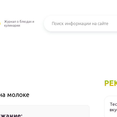
Журнал о блюдах и
кулинарии
РЕ
на молоке
Тес
вку
жание: