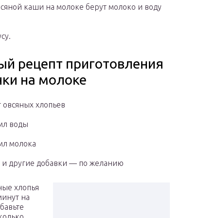
всяной каши на молоке берут молоко и воду
су.
ый рецепт приготовления
нки на молоке
г овсяных хлопьев
мл воды
мл молока
 и другие добавки — по желанию
ные хлопья
минут на
бавьте
колько