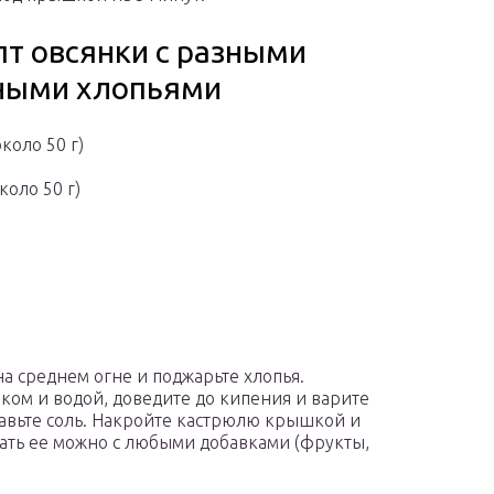
пт овсянки с разными
ными хлопьями
коло 50 г)
оло 50 г)
на среднем огне и поджарьте хлопья.
ком и водой, доведите до кипения и варите
авьте соль. Накройте кастрюлю крышкой и
авать ее можно с любыми добавками (фрукты,
.