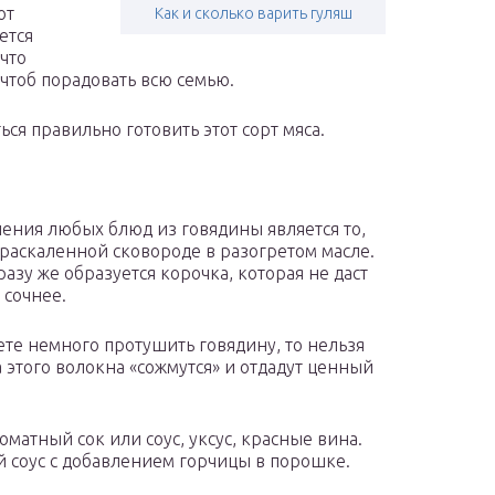
ют
Как и сколько варить гуляш
ется
 что
 чтоб порадовать всю семью.
ься правильно готовить этот сорт мяса.
ния любых блюд из говядины является то,
раскаленной сковороде в разогретом масле.
азу же образуется корочка, которая не даст
 сочнее.
те немного протушить говядину, то нельзя
 этого волокна «сожмутся» и отдадут ценный
матный сок или соус, уксус, красные вина.
й соус с добавлением горчицы в порошке.