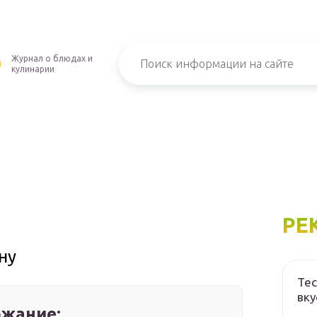
Журнал о блюдах и
кулинарии
РЕ
ну
Тес
вку
жание: