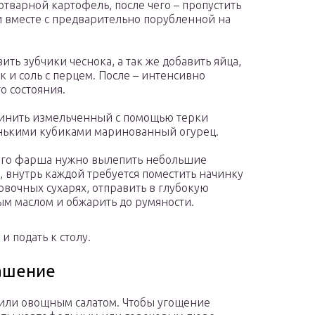
тварной картофель, после чего – пропустить
 вместе с предварительно порубленной на
ть зубчики чеснока, а так же добавить яйца,
 и соль с перцем. После – интенсивно
 состояния.
динить измельченный с помощью терки
нькими кубиками маринованный огурец.
ого фарша нужно вылепить небольшие
 внутрь каждой требуется поместить начинку
ровочных сухарях, отправить в глубокую
м маслом и обжарить до румяности.
и подать к столу.
ашение
или овощным салатом. Чтобы угощение