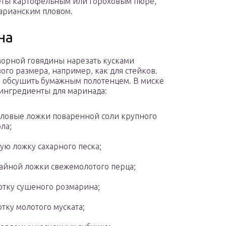
леты картофельным или гороховым пюре,
арианским пловом.
на
морной говядины нарезать кусками
ого размера, например, как для стейков.
 обсушить бумажным полотенцем. В миске
ингредиенты для маринада:
оловые ложки поваренной соли крупного
ла;
ую ложку сахарного песка;
чайной ложки свежемолотого перца;
тку сушеного розмарина;
тку молотого муската;