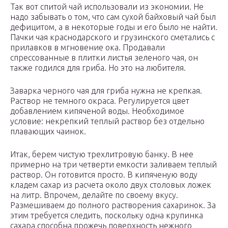
Так вот спитой чай использовали из экономии. Не
надо забывать о том, что сам сухой байховый чай был
дефицитом, а в некоторые годы и его было не найти.
Пачки чая краснодарского и грузинского сметались с
прилавков в мгновение ока. Продавали
спрессованные в плитки листья зеленого чая, он
также годился для гриба. Но это на любителя.
Заварка черного чая для гриба нужна не крепкая.
Раствор не темного окраса. Регулируется цвет
добавлением кипяченой воды. Необходимое
условие: некрепкий теплый раствор без отдельно
плавающих чаинок.
Итак, берем чистую трехлитровую банку. В нее
примерно на три четверти емкости заливаем теплый
раствор. Он готовится просто. В кипяченую воду
кладем сахар из расчета около двух столовых ложек
на литр. Впрочем, делайте по своему вкусу.
Размешиваем до полного растворения сахаринок. За
этим требуется следить, поскольку одна крупинка
сахара способна прожечь поверхность нежного