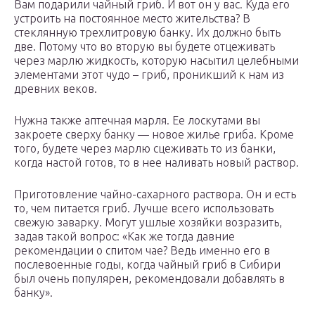
Вам подарили чайный гриб. И вот он у вас. Куда его
устроить на постоянное место жительства? В
стеклянную трехлитровую банку. Их должно быть
две. Потому что во вторую вы будете отцеживать
через марлю жидкость, которую насытил целебными
элементами этот чудо – гриб, проникший к нам из
древних веков.
Нужна также аптечная марля. Ее лоскутами вы
закроете сверху банку — новое жилье гриба. Кроме
того, будете через марлю сцеживать то из банки,
когда настой готов, то в нее наливать новый раствор.
Приготовление чайно-сахарного раствора. Он и есть
то, чем питается гриб. Лучше всего использовать
свежую заварку. Могут ушлые хозяйки возразить,
задав такой вопрос: «Как же тогда давние
рекомендации о спитом чае? Ведь именно его в
послевоенные годы, когда чайный гриб в Сибири
был очень популярен, рекомендовали добавлять в
банку».