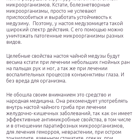
микроорганизмов. Кстати, болезнетворные
микроорганизмы, просто не успевают
приспособиться и выработать устойчивость к
медузину. Поэтому, у настоя медузомицета такой
широкий спектр действия. С его помощью можно
уничтожать патогенные микроорганизмы разных
видов.
Целебные свойства настоя чайной медузы будут
весьма кстати при лечении небольших гнойных ран
на пальцах рук и ног, а так же при лечении
воспалительных процессов конъюнктивы глаза. И
без вреда для организма.
Не обошла своим вниманием это средство и
народная медицина. Она рекомендует употреблять
внутрь настой чайного гриба при лечении
желудочно-кишечных заболеваний, так как он имеет
эффективные антимикробные свойства, в том числе
и в отношении паратифозных микроорганизмов,
для лечения геморроя, неврастении, при остром
тонзиллите, язвенном стоматите, отеках, при