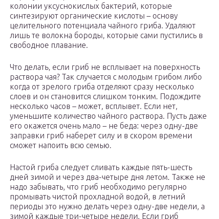
колонии уксуснокислых бактерий, которые
синтезируют органические кислоты – основу
целительного потенциала чайного гриба. Удаляют
лишь те волокна бороды, которые сами пустились в
свободное плавание.
Что делать, если гриб не всплывает на поверхность
раствора чая? Так случается с молодым грибом либо
когда от зрелого гриба отделяют сразу несколько
слоев и он становится слишком тонким. Подождите
несколько часов – может, всплывет. Если нет,
уменьшите количество чайного раствора. Пусть даже
его окажется очень мало – не беда: через одну-две
заправки гриб наберет силу и в скором времени
сможет напоить всю семью.
Настой гриба следует сливать каждые пять-шесть
дней зимой и через два-четыре дня летом. Также не
надо забывать, что гриб необходимо регулярно
промывать чистой прохладной водой, в летний
периоды это нужно делать через одну-две недели, а
зимой каждые три-четыре недели. Если гриб