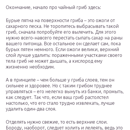
Окончание, начало про чайный гриб здесь:
Бурые пятна на поверхности гриба – это ожоги от
сахарного песка. Не торопитесь выбрасывать такой
гриб, сначала попробуйте его вылечить. Для этого
нужно всего-навсего перестать сыпать сахар на раны
вашего питомца. Все остальное он сделает сам, пока
бурых пятен немного. Если ожоги велики, верхний
слой лучше удалить: пораженными участками своего
тела гриб не может дышать, а кислород ему
жизненно необходим.
А в принципе – чем больше у гриба слоев, тем он
сильнее и здоровее. Но с таким грибом труднее
управляться – его нелегко вынуть из банки, промыть,
как следует. Так что, если ваш гриб растолстел
настолько, что его стало трудно извлекать, лучше
удалить один-два слоя.
Отделять нужно свежие, то есть верхние слои.
Бороду, наоборот, следует холить и лелеять, ведь это