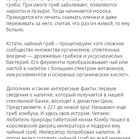
гриба. При ожоге гриб заболевает, появляются
наросты и пузыри. Тогда начинается морока.
Приходится его лечить, снимать пленки и даже
переживать за него, считая, что раз он живой, то ему
больно.
Кстати, чайный гриб – процитируем: «это сложное
сообщество множества организмов, сплетенных
воедино — дрожжевых грибков и уксуснокислых
бактерий. Его ферменты преобразовывает чай или
настой в напиток с большим спектром витаминов,
микроэлементов и основных органических кислот».
Дополним и такие интересные факты: первые
сведения о напитке, который получается в нашей
стеклянной банке, восходят к династии Цинь.
Представляете, к 221 до новой эры! Называют еще
гриб комбуча. И здесь своя история. Читаем:
любитель природы тибетский монах Комбу пошел в
королевский дворец императора и подарил ему
чайный гриб. Император попробовал напиток. А
потом велел готовить чайный гриб во всей империи.