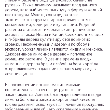
Лимон – растение рода цитрусовых, семейства
рутовых. Также лимоном называют плод данного
дерева, который имеет вытянутую форму и желтый
цвет кожуры. Мякоть, сок и цедра этого
экзотического фрукта широко применяются в
косметологии, медицине и кулинарии. Родиной
растения считаются тихоокеанские тропические
острова, а также Индия и Китай. Селекционные виды
и гибриды дерева культивируются во многих
странах. Несомненными лидерами по сбору и
экспорту урожая лимона являются Индия и Мексика.
Декоративное лимонное дерево – популярное
домашнее растение. В давние времена плоды
лимонного дерева брали с собой на борт корабля
отправляющиеся в дальние плаванья моряки для
лечения цинги.
На восполнении организма витаминами
положительные качества цитрусового не
заканчиваются. Именно благодаря наличию в цедре
лимона большого запаса аскорбиновой кислоты
плоды растения используют для лечения простудных
заболеваний и для общего укрепления иммунной