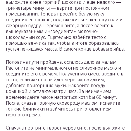
выложите в нее горячий шоколад и еще недолго —
три-четыре минуты — варите при постоянном
помешивании. Теперь просейте белую муку,
соединив ее с какао, сюда же киньте щепотку соли и
сахарную пудру. Перемешайте, а после влейте к
вышеуказанным ингредиентам молочно-
шоколадный соус. Тщательно взбейте тесто с
помощью венчика так, чтобы в итоге образовалась
густая пенящаяся масса. В самом конце добавьте яйца.
Половина пути пройдена, осталось дело за малым.
Растопите на минимальном огне сливочное масло и
соедините его с ромом. Полученную смесь введите в
тесто, если же оно выйдет чересчур жидким,
добавьте пригоршню муки. Накройте посуду
крышкой и оставьте на три часа. За неимением
времени дайте массе настояться хотя бы 60 минут.
После, смазав горячую сковороду маслом, испеките
тонкие блинчики и займитесь приготовлением
нежного крема.
Сначала протрите творог через сито, после выложите