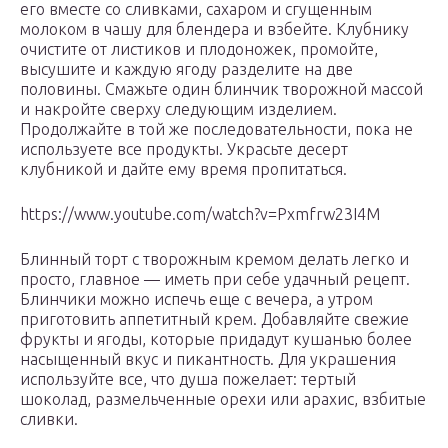
его вместе со сливками, сахаром и сгущенным
молоком в чашу для блендера и взбейте. Клубнику
очистите от листиков и плодоножек, промойте,
высушите и каждую ягоду разделите на две
половины. Смажьте один блинчик творожной массой
и накройте сверху следующим изделием.
Продолжайте в той же последовательности, пока не
используете все продукты. Украсьте десерт
клубникой и дайте ему время пропитаться.
https://www.youtube.com/watch?v=Pxmfrw23I4M
Блинный торт с творожным кремом делать легко и
просто, главное — иметь при себе удачный рецепт.
Блинчики можно испечь еще с вечера, а утром
приготовить аппетитный крем. Добавляйте свежие
фрукты и ягоды, которые придадут кушанью более
насыщенный вкус и пикантность. Для украшения
используйте все, что душа пожелает: тертый
шоколад, размельченные орехи или арахис, взбитые
сливки.