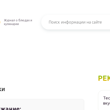
Журнал о блюдах и
кулинарии
РЕ
ки
Тес
вку
жание: