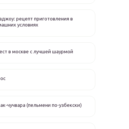
аджоу: рецепт приготовления в
машних условиях
ест в москве с лучшей шаурмой
чос
ак-чучвара (пельмени по-узбекски)