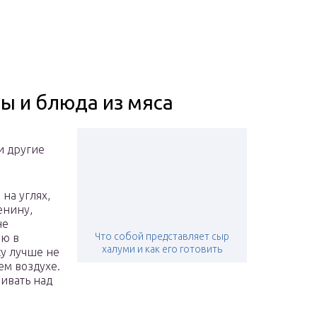
ы и блюда из мяса
и другие
 на углях,
енину,
не
Что собой представляет сыр
ую в
халуми и как его готовить
у лучше не
ем воздухе.
ривать над