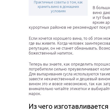
Практичные советы о том, как
хранить вино в домашних
В больши
условиях
вино даю
и тут быв
ярким ар
курортных районов не рекомендуют покупа
Если хочется хорошего вина, то об этом мо
где вы живете. Когда человек заинтересов
репутации, он не станет обманывать. Возмо
божественный напиток.
Теперь вы знаете, как определить порошко
потребители сильно преувеличивают колич
Для выпаривания сусла используются таки
завести некачественный и дешевый вином
вином это и вовсе невозможно, так как за
внимательно читайте этикетки и выбирай
марок.
Из чего изготавливается