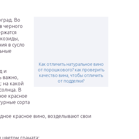
град. Во
в черного
ержатся
икозиды,
ия в сусло
льные
Как отличить натуральное вино
от порошкового? как проверить
д и
качество вина, чтобы отличить
ь важно,
от подделки?
: на какой
солнца. В
ное красное
турные сорта
адное красное вино, возделывают свои
 цветом граната;