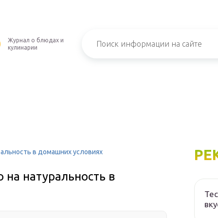
Журнал о блюдах и
кулинарии
РЕ
ральность в домашних условиях
 на натуральность в
Тес
вку