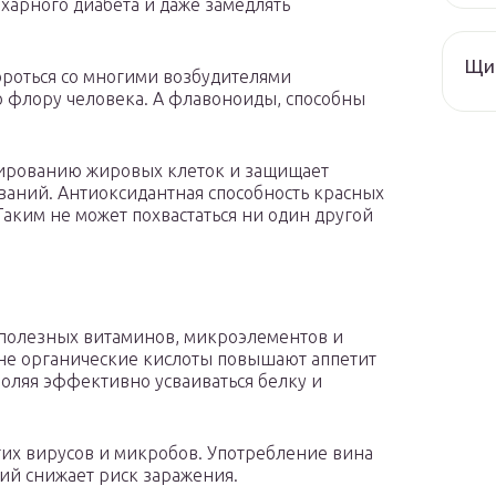
ахарного диабета и даже замедлять
Щи 
роться со многими возбудителями
 флору человека. А флавоноиды, способны
мированию жировых клеток и защищает
аний. Антиоксидантная способность красных
Таким не может похвастаться ни один другой
 полезных витаминов, микроэлементов и
не органические кислоты повышают аппетит
оляя эффективно усваиваться белку и
гих вирусов и микробов. Употребление вина
ий снижает риск заражения.