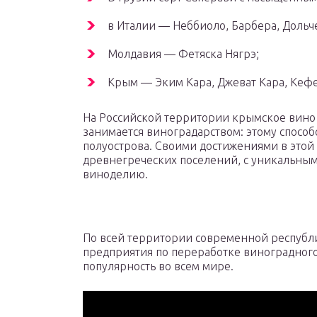
в Италии — Неббиоло, Барбера, Дольче
Молдавия — Фетяска Нягрэ;
Крым — Эким Кара, Джеват Кара, Кефе
На Российской территории крымское вино 
занимается виноградарством: этому способ
полуострова. Своими достижениями в этой
древнегреческих поселений, с уникальны
виноделию.
По всей территории современной респуб
предприятия по переработке виноградног
популярность во всем мире.