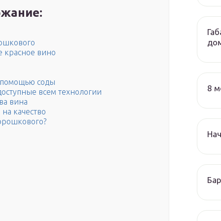
жание:
Габ
до
рошкового
е красное вино
с помощью соды
8 м
оступные всем технологии
ва вина
 на качество
порошкового?
На
Бар