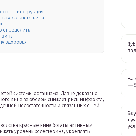
ость — инструкция
енатурального вина
и
го определить
 вина
ля здоровья
Зуб
пол
Вар
— 5
истой системы организма. Давно доказано,
ного вина за обедом снижает риск инфаркта,
ечной недостаточности и связанных с ней
Вку
луч
зводства красные вина богаты активным
усл
ижать уровень холестерина, укреплять