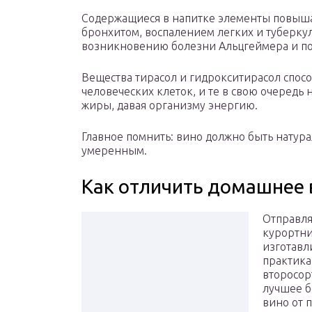
Содержащиеся в напитке элементы повыша
бронхитом, воспалением легких и туберкул
возникновению болезни Альцгеймера и по
Вещества тирасол и гидрокситирасол спос
человеческих клеток, и те в свою очередь
жиры, давая организму энергию.
Главное помнить: вино должно быть натура
умеренным.
Как отличить домашнее 
Отправля
курортни
изготавл
практика
второсор
лучшее б
вино от 