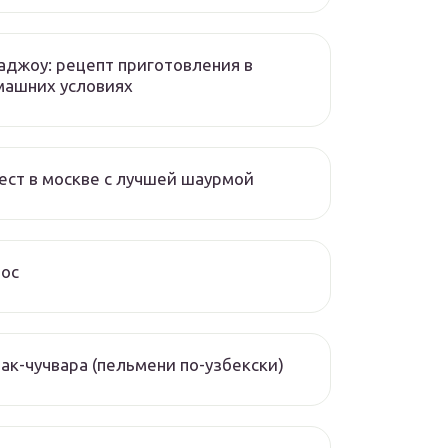
аджоу: рецепт приготовления в
машних условиях
ест в москве с лучшей шаурмой
чос
ак-чучвара (пельмени по-узбекски)