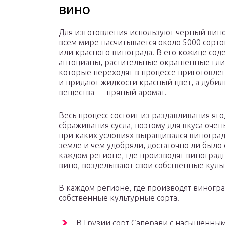
вино
Для изготовления используют черный вино
всем мире насчитывается около 5000 сорто
или красного винограда. В его кожице сод
антоцианы, растительные окрашенные гл
которые переходят в процессе приготовлен
и придают жидкости красный цвет, а дуби
вещества — пряный аромат.
Весь процесс состоит из раздавливания яго
сбраживания сусла, поэтому для вкуса очен
при каких условиях выращивался виноград
земле и чем удобряли, достаточно ли было 
каждом регионе, где производят виноград
вино, возделывают свои собственные куль
В каждом регионе, где производят виногр
собственные культурные сорта.
В Грузии сорт Саперави с насыщенным