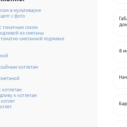
усом в мультиварке
цепт с фото
Габ
до
 с томатным соком
подливой из сметаны
в томатно-сметанной подливке
8 м
вкой
 рыбным котлетам
На
 сметаной
к котлетам
дливу к котлетам
 котлет
Бар
отлет