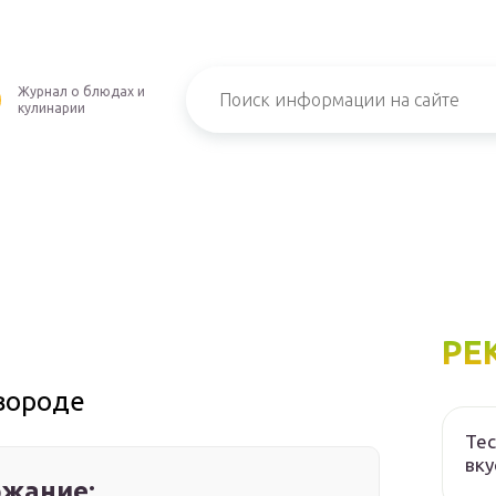
Журнал о блюдах и
кулинарии
РЕ
овороде
Тес
вку
жание: