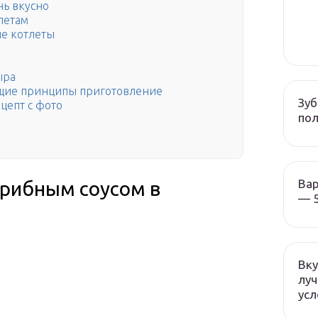
нь вкусно
летам
ые котлеты
ыра
бщие принципы приготовление
Зуб
цепт с фото
пол
Вар
грибным соусом в
— 5
Вку
луч
усл