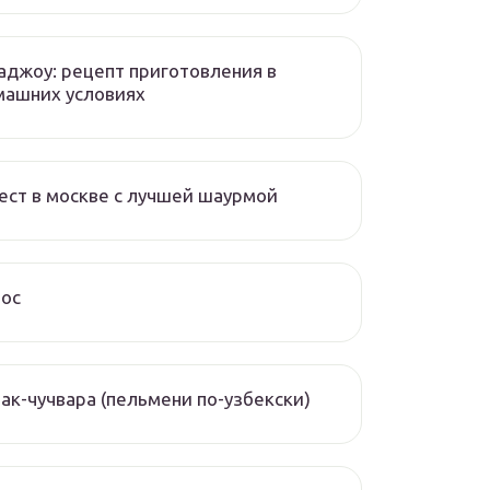
аджоу: рецепт приготовления в
машних условиях
ест в москве с лучшей шаурмой
чос
ак-чучвара (пельмени по-узбекски)