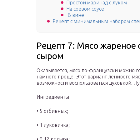
Простой маринад с луком
На соевом соусе
В вине
Рецепт с минимальным набором спе
Рецепт 7: Мясо жареное 
сыром
Оказывается, мясо по-французски можно гот
намного проще. Этот вариант ленивого мяса
возможности воспользоваться духовкой. Л
Ингредиенты
• 5 отбивных;
• 1 луковичка;
• 0,12 кг сыра;