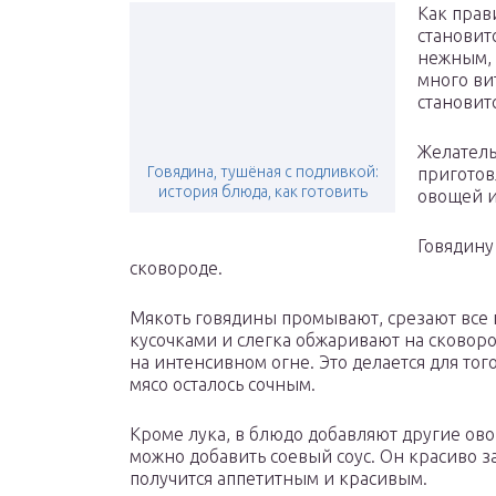
Как прав
становит
нежным, 
много ви
становит
Желатель
Говядина, тушёная с подливкой:
приготов
история блюда, как готовить
овощей и
Говядину
сковороде.
Мякоть говядины промывают, срезают все
кусочками и слегка обжаривают на сковор
на интенсивном огне. Это делается для того
мясо осталось сочным.
Кроме лука, в блюдо добавляют другие овощ
можно добавить соевый соус. Он красиво 
получится аппетитным и красивым.