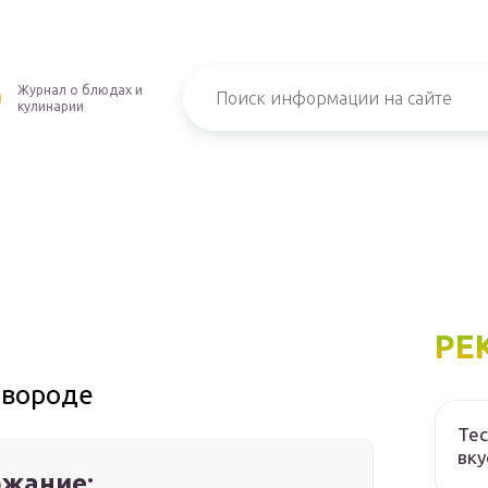
Журнал о блюдах и
кулинарии
РЕ
овороде
Тес
вку
жание: