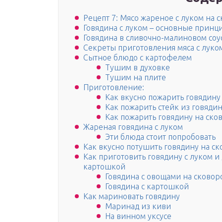
Рецепт 7: Мясо жареное с луком на 
Говядина с луком – основные принц
Говядина в сливочно-малиновом соу
Секреты приготовления мяса с луко
Сытное блюдо с картофелем
Тушим в духовке
Тушим на плите
Приготовление:
Как вкусно пожарить говядину
Как пожарить стейк из говяди
Как пожарить говядину на ско
Жареная говядина с луком
Эти блюда стоит попробовать
Как вкусно потушить говядину на с
Как приготовить говядину с луком 
картошкой
Говядина с овощами на сковор
Говядина с картошкой
Как мариновать говядину
Маринад из киви
На винном уксусе