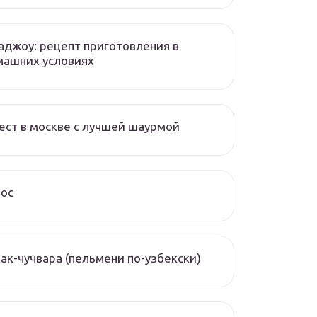
аджоу: рецепт приготовления в
машних условиях
ест в москве с лучшей шаурмой
чос
ак-чучвара (пельмени по-узбекски)