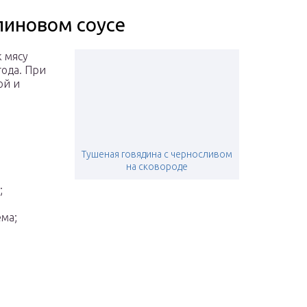
линовом соусе
к мясу
года. При
ой и
Тушеная говядина с черносливом
на сковороде
;
ема;