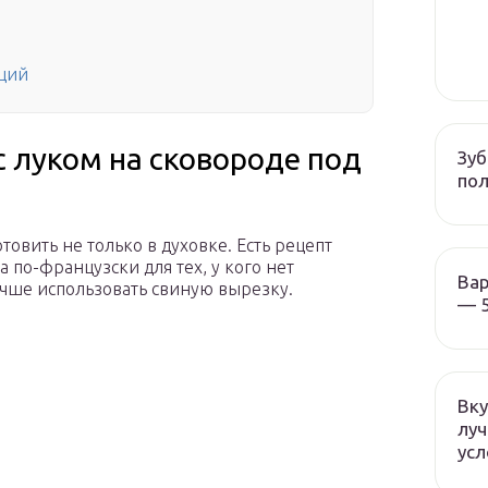
ций
с луком на сковороде под
Зуб
пол
овить не только в духовке. Есть рецепт
 по-французски для тех, у кого нет
Вар
учше использовать свиную вырезку.
— 5
Вку
луч
усл