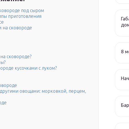
сковороде под сыром
ипы приготовления
Габ
се
до
м на сковороде
8 м
 на сковороде?
ны?
вороде кусочками с луком?
На
ковороде
и другими овощами: морковкой, перцем,
оде
Бар