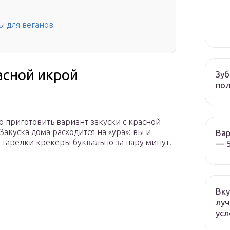
ы для веганов
расной икрой
Зуб
пол
 приготовить вариант закуски с красной
Закуска дома расходится на «ура»: вы и
Вар
 с тарелки крекеры буквально за пару минут.
— 5
Вку
луч
усл