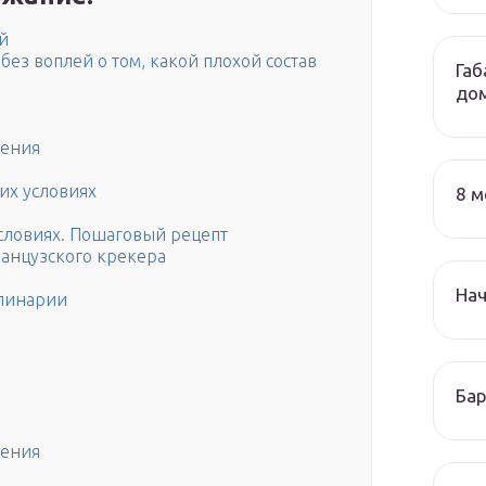
й
ез воплей о том, какой плохой состав
Габ
до
ления
их условиях
8 м
словиях. Пошаговый рецепт
анцузского крекера
На
улинарии
Бар
ления