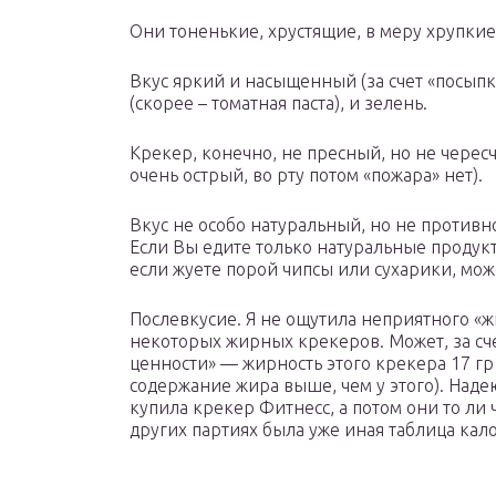
Они тоненькие, хрустящие, в меру хрупкие
Вкус яркий и насыщенный (за счет «посыпки
(скорее – томатная паста), и зелень.
Крекер, конечно, не пресный, но не чересч
очень острый, во рту потом «пожара» нет).
Вкус не особо натуральный, но не противно
Если Вы едите только натуральные продукты
если жуете порой чипсы или сухарики, мож
Послевкусие. Я не ощутила неприятного «ж
некоторых жирных крекеров. Может, за сче
ценности» — жирность этого крекера 17 гр 
содержание жира выше, чем у этого). Надею
купила крекер Фитнесс, а потом они то ли 
других партиях была уже иная таблица кал