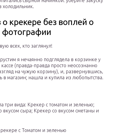
питались сырной начинкой: уберите закуску
в холодильник.
о крекере без воплей о
в фотографии
вую всех, кто заглянул!
рустим я нечаянно подглядела в корзинке у
о кассе (правда-правда просто неосознанно
взгляд на чужую корзину), и, развернувшись,
ь в магазин; нашла и купила из любопытства.
ла три вида: Крекер с томатом и зеленью;
о вкусом сыра; Крекер со вкусом сметаны и
крекере с Томатом и зеленью