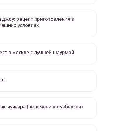
аджоу: рецепт приготовления в
машних условиях
ест в москве с лучшей шаурмой
чос
ак-чучвара (пельмени по-узбекски)