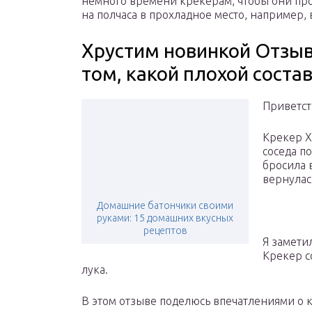
немного времени крекерам, чтобы они про
на полчаса в прохладное место, например, 
Хрустим новинкой Отзыв 
том, какой плохой соста
Приветст
Крекер Х
соседа п
бросила 
вернулас
Домашние батончики своими
руками: 15 домашних вкусных
рецептов
Я замети
Крекер с
лука.
В этом отзыве поделюсь впечатлениями о 