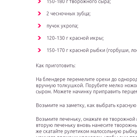
150-180 г творожного сыра;
2 чесночных зубца;
пучок укропа;
120-130 г красной икры;
150-170 г красной рыбки (горбуши, лос
Как приготовить:
На блендере перемелите орехи до однород
вручную толкушкой. Порубите мелко ножо
сыром. Можете начинку приправить перцем
Возьмите на заметку, как выбрать красную 
Возьмите печеньку, смажьте ее творожной 
вторую печеньку вновь нанесите творожный
же скатайте рулетиком малосольную рыбку,