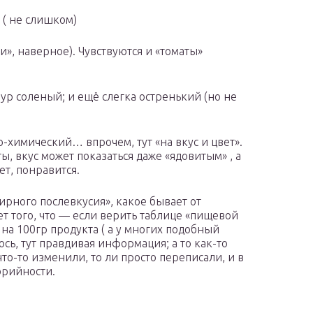
 ( не слишком)
», наверное). Чувствуются и «томаты»
ур соленый; и ещё слегка остренький (но не
-химический… впрочем, тут «на вкус и цвет».
, вкус может показаться даже «ядовитым» , а
ет, понравится.
ирного послевкусия», какое бывает от
т того, что — если верить таблице «пищевой
на 100гр продукта ( а у многих подобный
сь, тут правдивая информация; а то как-то
что-то изменили, то ли просто переписали, и в
орийности.