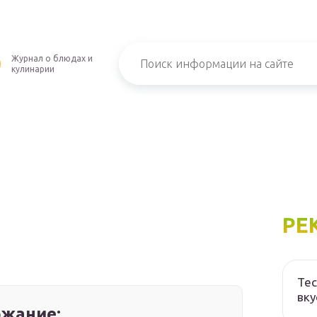
Журнал о блюдах и
кулинарии
РЕ
Тес
вку
жание: