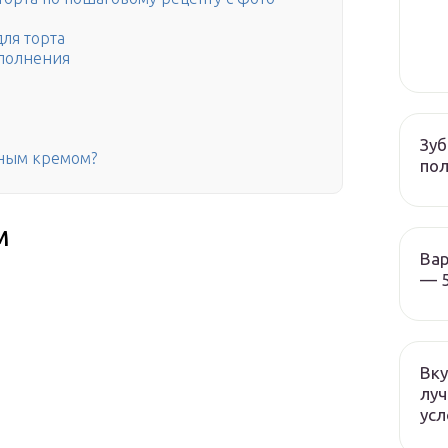
ля торта
аполнения
Зуб
нным кремом?
пол
м
Вар
— 5
Вку
луч
усл