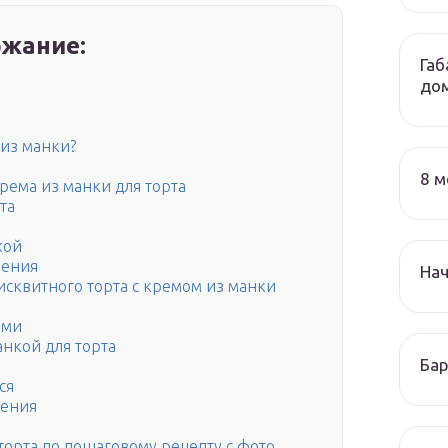
жание:
Габ
до
 из манки?
8 м
ема из манки для торта
та
кой
ления
На
сквитного торта с кремом из манки
ами
нкой для торта
Бар
ся
ления
торта по пошаговому рецепту с фото