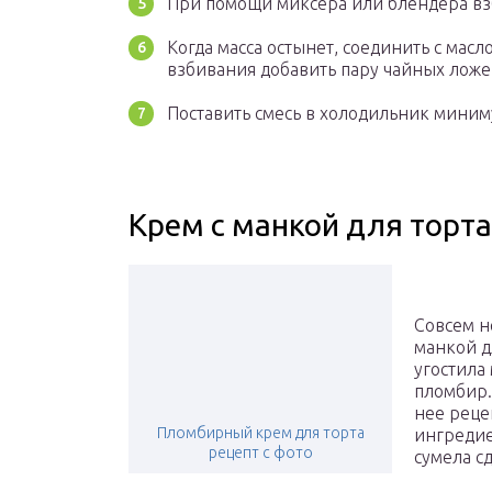
При помощи миксера или блендера взб
Когда масса остынет, соединить с масл
взбивания добавить пару чайных ложе
Поставить смесь в холодильник миниму
Крем с манкой для торта
Совсем н
манкой дл
угостила
пломбир.
нее реце
Пломбирный крем для торта
ингредие
рецепт с фото
сумела с