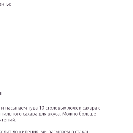
енты:
пт
и насыпаем туда 10 столовых ложек сахара с
анильного сахара для вкуса. Можно больше
чтений.
ходит до кипения, мы засыпаем в стакан