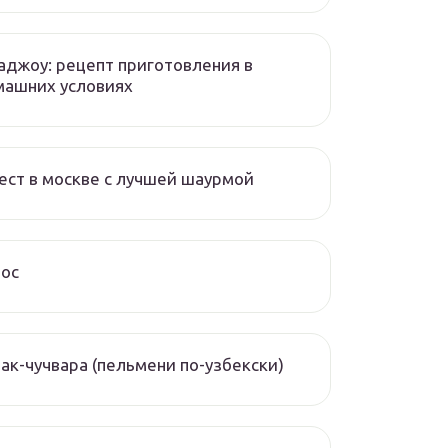
аджоу: рецепт приготовления в
машних условиях
ест в москве с лучшей шаурмой
чос
ак-чучвара (пельмени по-узбекски)