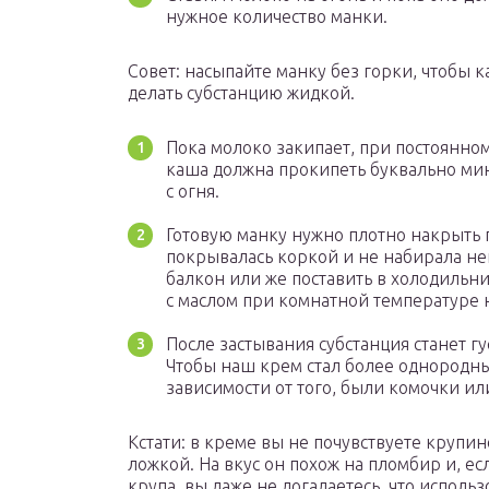
нужное количество манки.
Совет: насыпайте манку без горки, чтобы к
делать субстанцию жидкой.
Пока молоко закипает, при постоянн
каша должна прокипеть буквально мин
с огня.
Готовую манку нужно плотно накрыть 
покрывалась коркой и не набирала не
балкон или же поставить в холодильни
с маслом при комнатной температуре н
После застывания субстанция станет гу
Чтобы наш крем стал более однородны
зависимости от того, были комочки или
Кстати: в креме вы не почувствуете крупин
ложкой. На вкус он похож на пломбир и, есл
крупа, вы даже не догадаетесь, что исполь