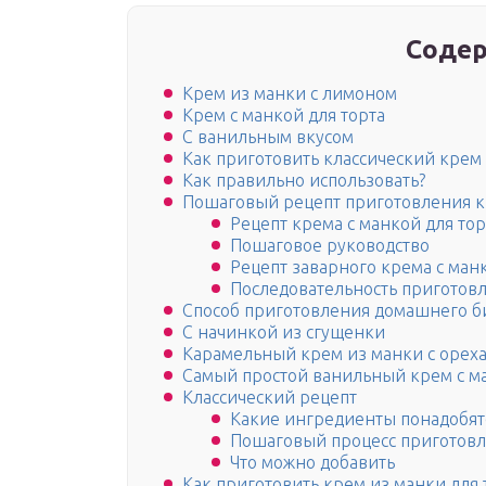
Содер
Крем из манки с лимоном
Крем с манкой для торта
С ванильным вкусом
Как приготовить классический крем
Как правильно использовать?
Пошаговый рецепт приготовления кр
Рецепт крема с манкой для тор
Пошаговое руководство
Рецепт заварного крема с ман
Последовательность приготов
Способ приготовления домашнего би
С начинкой из сгущенки
Карамельный крем из манки с орех
Самый простой ванильный крем с ма
Классический рецепт
Какие ингредиенты понадобят
Пошаговый процесс приготов
Что можно добавить
Как приготовить крем из манки для 