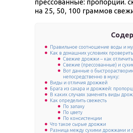
прессованные: пропорции. с
на 25, 50, 100 граммов свеж
Содер
Правильное соотношение воды и мук
Как в домашних условиях проверить
Свежие дрожжи – как отличить
Свежие (прессованные) и сух
Вот данные о быстрораствори
непосредственно в муку:
Виды и отличия дрожжей
Брага из сахара и дрожжей: пропор
В каких случаях заменять виды дро
Как определить свежесть
По запаху
По цвету
По консистенции
Что такое сырые дрожжи
Разница между сухими дрожжами и