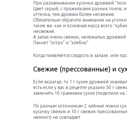
При разламывании кусочки дрожжей “поск
Цвет серый, с прожилками разных тонов, 
оттенка, тем дрожжи более несвежие.
Обязательно обратите внимание на уголки
такие же, как и основная масса всего “куб
несвежие.
А запах очень свежих, нележалых дрожжей 
Пахнет “остро” и “хлебно”
Когда появляется сладость в запахе, или пр
Свежие (прессованные) и с
Если вкратце, то 1 г сухих дрожжей эквива
есть если у вас в рецепте указано 30 г св
заменить 10 граммами сухих (поделили на 3
По разным источникам 2 чайные ложки су
кусочку свежих и 10 г свежих прессованных
немного не совпадает