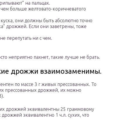
рипывают” на пальцах.
и чем больше желтовато-коричневатого
 куска, они должны быть абсолютно точно
ика” дрожжей. Если они заветрены, тоже
не перепутать ни с чем.
осто неприятно пахнет, такие лучше не брать.
ухие дрожжи взаимозаменимы.
лентен по массе 3 г живых прессованных. То
ежих прессованных дрожжей, их можно
).
хих дрожжей эквивалентны 25 граммовому
 дрожжей эквивалентно 1 ч.л. сухих, что