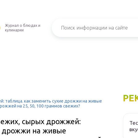
Журнал о блюдах и
кулинарии
РЕ
й: таблица. как заменить сухие дрожжи на живые
рожжей на 25, 50, 100 граммов свежих?
вежих, сырых дрожжей:
Тес
вку
е дрожжи на живые