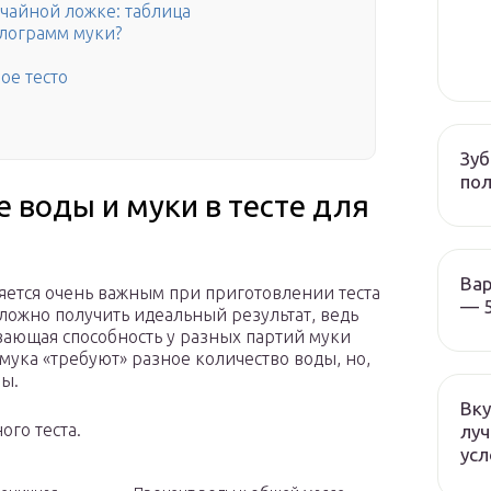
 чайной ложке: таблица
илограмм муки?
ое тесто
Зуб
пол
 воды и муки в тесте для
Вар
ется очень важным при приготовлении теста
— 5
сложно получить идеальный результат, ведь
вающая способность у разных партий муки
мука «требуют» разное количество воды, но,
мы.
Вку
го теста.
луч
усл