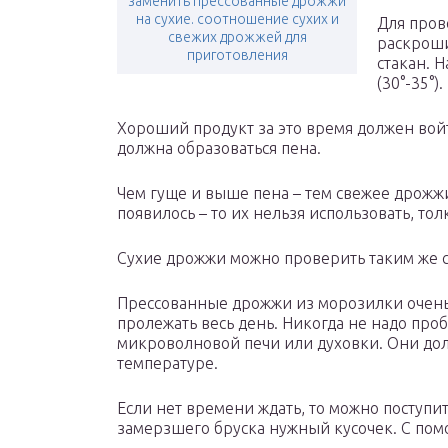
заменить прессованные дрожжи
на сухие. соотношение сухих и
Для пров
свежих дрожжей для
раскроши
приготовления
стакан. 
(30°-35°)
Хороший продукт за это время должен вой
должна образоваться пена.
Чем гуще и выше пена – тем свежее дрожж
появилось – то их нельзя использовать, толк
Сухие дрожжи можно проверить таким же 
Прессованные дрожжи из морозилки очень 
пролежать весь день. Никогда не надо про
микроволновой печи или духовки. Они до
температуре.
Если нет времени ждать, то можно поступи
замерзшего бруска нужный кусочек. С пом