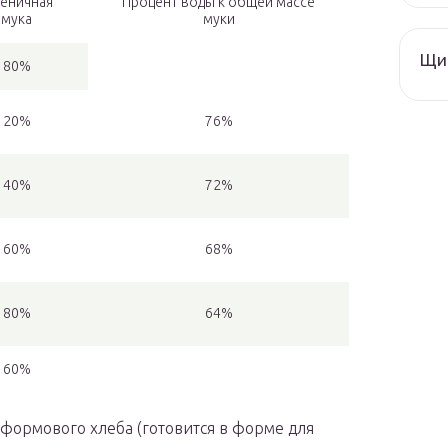
еничная
Процент воды к общей массе
мука
муки
Щи 
80%
20%
76%
40%
72%
60%
68%
80%
64%
60%
формового хлеба (готовится в форме для