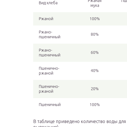
Ржаная
Пш
Вид хлеба
мука
Ржаной
100%
Ржано-
80%
пшеничный
Ржано-
60%
пшеничный
Пшенично-
40%
ржаной
Пшенично-
20%
ржаной
Пшеничный
100%
В таблице приведено количество воды для 