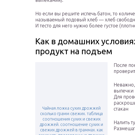
выпекания).
Но если вы решите испечь батон, то колич
называемый подовый хлеб — хлеб свободн
И тесто для него нужно более густое (плотн
Как в домашних условия
продукт на подъем
После по
проверит
Неважно,
выпечки 
Для пров
раскроши
Чайная ложка сухих дрожжей
стакан
сколько грамм свежих. таблица
соотношения сухих и свежих
Налить ту
дрожжей. соотношение сухих и
Размешат
свежих дрожжей в граммах. как