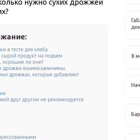
колько нужно сухих дрожжей
их?
Габ
до
жание:
и в тесте для хлеба
8 м
 сырой продукт на подъем
, хорошие ли они?
ие дрожжи взаимозаменимы.
мых дрожжах, которые добавляют
На
ции
жжей друг другом не рекомендуется
Бар
 прессованными