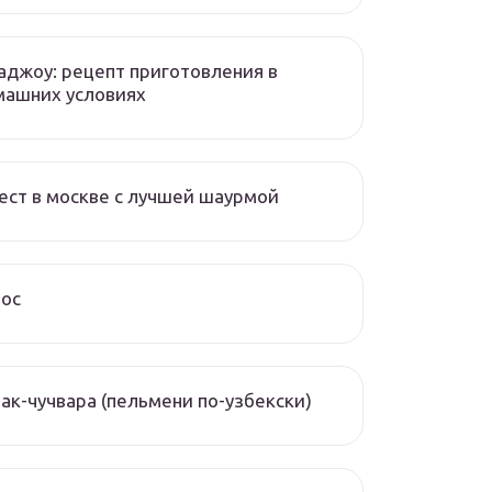
аджоу: рецепт приготовления в
машних условиях
ест в москве с лучшей шаурмой
чос
ак-чучвара (пельмени по-узбекски)