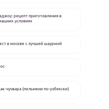
аджоу: рецепт приготовления в
машних условиях
ест в москве с лучшей шаурмой
чос
ак-чучвара (пельмени по-узбекски)