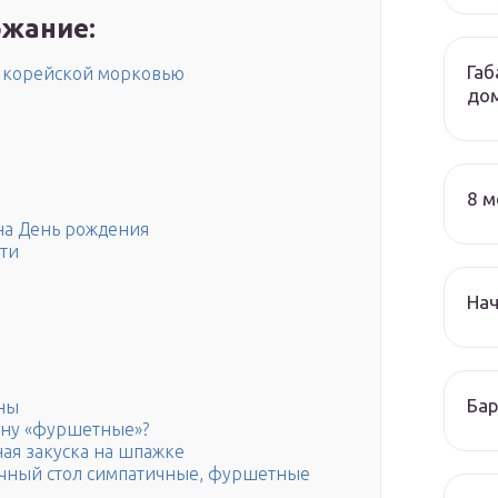
жание:
Габ
и корейской морковью
до
8 м
на День рождения
сти
На
Бар
ны
ину «фуршетные»?
я закуска на шпажке
ичный стол симпатичные, фуршетные