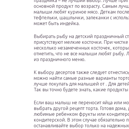
праздника – не лучший выбор. Лучше приг
основной продукт по возрасту. Самым луч
малыши любят куриное мясо. Деткам посл
тефтельки, шашлычки, запеканки с испол
может быть индейка.
Выбирать рыбу на детский праздничный ст
присутствуют мелкие косточки. При чистк
несколько незамеченных косточек, которы
отметить, что не все малыши любят рыбу. 
из праздничного меню.
К выбору десертов также следует отнестис
можно найти самые разные варианты торт
лучше покупать для малышей от . Для дете
Так вы точно будете знать, какие продукты
Если ваш малыш не переносит яйца или мо
выбрать другой рецепт торта. Готовя дома
любимые ребенком фрукты или кондитерск
кондитерской. В этом случае обязательно 
останавливайте выбор только на надежных