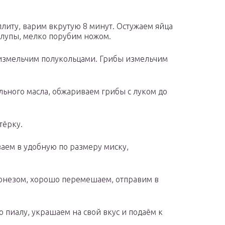
плиту, варим вкрутую 8 минут. Остужаем яйца
рлупы, мелко порубим ножом.
 измельчим полукольцами. Грибы измельчим
льного масла, обжариваем грибы с луком до
тёрку.
ем в удобную по размеру миску,
онезом, хорошо перемешаем, отправим в
 пиалу, украшаем на свой вкус и подаём к