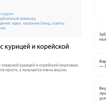
м сыром
Клубничный лимонад
дения: идеи, названия блюд, советы
ник
Зуб
пол
с курицей и корейской
Вар
 с отварной курицей и корейской морковью.
— 5
ся просто, а получается очень вкусно.
Вку
луч
усл