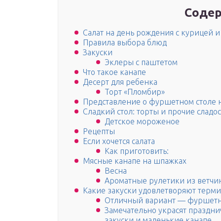
Содер
Салат на день рождения с курицей 
Правила выбора блюд
Закуски
Эклеры с паштетом
Что такое канапе
Десерт для ребенка
Торт «Пломбир»
Представление о фуршетном столе 
Сладкий стол: торты и прочие сладо
Детское мороженое
Рецепты
Если хочется салата
Как приготовить:
Мясные канапе на шпажках
Весна
Ароматные рулетики из ветчи
Какие закуски удовлетворяют терм
Отличный вариант — фуршетна
Замечательно украсят праздн
закуски и маленькие канапе