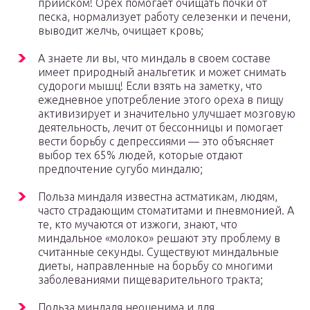
прииском! Орех помогает очищать почки от
песка, нормализует работу селезенки и печени,
выводит желчь, очищает кровь;
А знаете ли вы, что миндаль в своем составе
имеет природный анальгетик и может снимать
судороги мышц! Если взять на заметку, что
ежедневное употребление этого ореха в пищу
активизирует и значительно улучшает мозговую
деятельность, лечит от бессонницы и помогает
вести борьбу с депрессиями — это объясняет
выбор тех 65% людей, которые отдают
предпочтение сугубо миндалю;
Польза миндаля известна астматикам, людям,
часто страдающим стоматитами и пневмонией. А
те, кто мучаются от изжоги, знают, что
миндальное «молоко» решают эту проблему в
считанные секунды. Существуют миндальные
диеты, направленные на борьбу со многими
заболеваниями пищеварительного тракта;
Польза миндаля неоценима и для