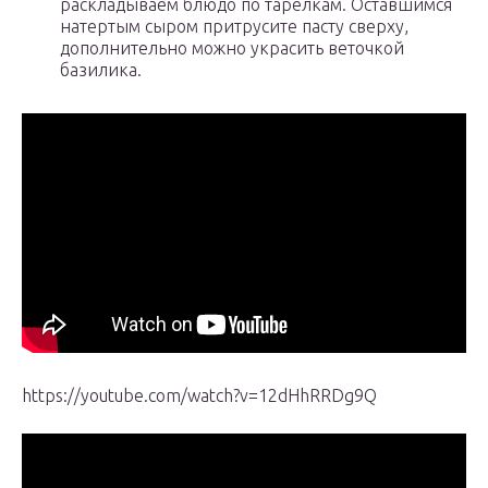
раскладываем блюдо по тарелкам. Оставшимся
натертым сыром притрусите пасту сверху,
дополнительно можно украсить веточкой
базилика.
https://youtube.com/watch?v=12dHhRRDg9Q