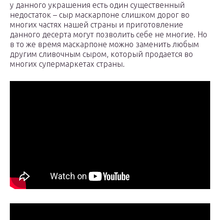
у данного украшения есть один существенный
недостаток – сыр маскарпоне слишком дорог во
многих частях нашей страны и приготовление
данного десерта могут позволить себе не многие. Но
в то же время маскарпоне можно заменить любым
другим сливочным сыром, который продается во
многих супермаркетах страны.