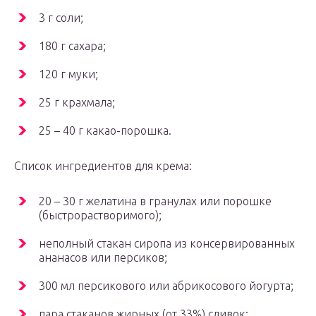
3 г соли;
180 г сахара;
120 г муки;
25 г крахмала;
25 – 40 г какао-порошка.
Список ингредиентов для крема:
20 – 30 г желатина в гранулах или порошке
(быстрорастворимого);
неполный стакан сиропа из консервированных
ананасов или персиков;
300 мл персикового или абрикосового йогурта;
пара стаканов жирных (от 33%) сливок;