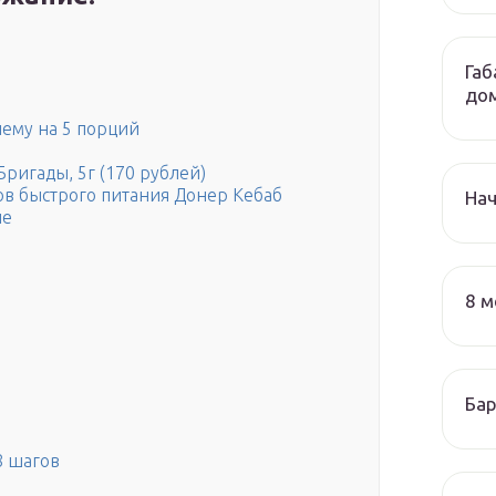
Габ
до
ему на 5 порций
Бригады, 5г (170 рублей)
в быстрого питания Донер Кебаб
На
ие
8 м
Бар
8 шагов