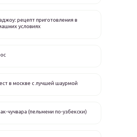
аджоу: рецепт приготовления в
машних условиях
чос
ест в москве с лучшей шаурмой
ак-чучвара (пельмени по-узбекски)