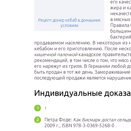
его каче
жира и к
некачест
в мясных
Рецепт донер кебаб в домашних
Правила 
условиях
большинс
бактерий
продаваемом населению. В некоторых из н
кебабом и его приготовлению. После нес
кишечной палочкой
канадское правительств
рекомендаций, в том числе о том, что мясо 
его нарежут из гриля. В Германии любой 
быть продан в тот же день. Замораживание
последующей продажи является нарушени
Индивидуальные доказа
↑
Петра Фоде:
Как Бисмарк достал сельд
2009 г., ISBN 978-3-0369-5268-0 .