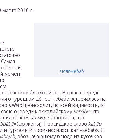
3 марта 2010 г.
ые
 этого
статочно
 Самая
раненная
Люля-кебаб
й момент
то
зом
о греческое блюдо гирос. В свою очередь
ия о турецком дёнер-кебабе встречалось на
лово
кебаб
происходит, по всей видимости, от
в свою очередь к аккадийскому
kabābu
, что
 вавилонском талмуде говорится, что
abbābā»
(сожжены). Персидское слово
kabāb
 и турками и произносилось как «кебаб». С
bahajah
, обозначающему блюдо из кусочков