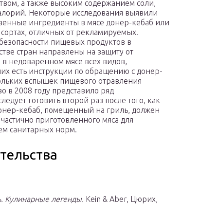
ством, а также высоким содержанием соли,
алорий. Некоторые исследования выявили
венные ингредиенты в мясе донер-кебаб или
 сортах, отличных от рекламируемых.
безопасности пищевых продуктов в
тве стран направлены на
защиту
от
 в недоваренном мясе всех видов,
их есть инструкции по обращению с донер-
кольких вспышек пищевого отравления
о в 2008 году представило ряд
следует готовить второй раз после того, как
донер-кебаб, помещенный на гриль, должен
 частично приготовленного мяса для
ем санитарных норм.
тельства
ь. Кулинарные легенды.
Kein & Aber, Цюрих,