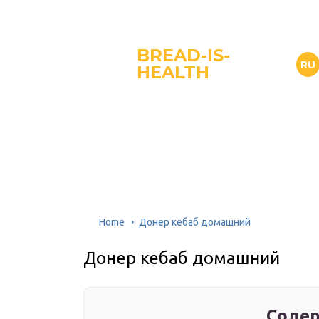
BREAD-IS-
RU
HEALTH
Home
Донер кебаб домашний
Донер кебаб домашний
Содер