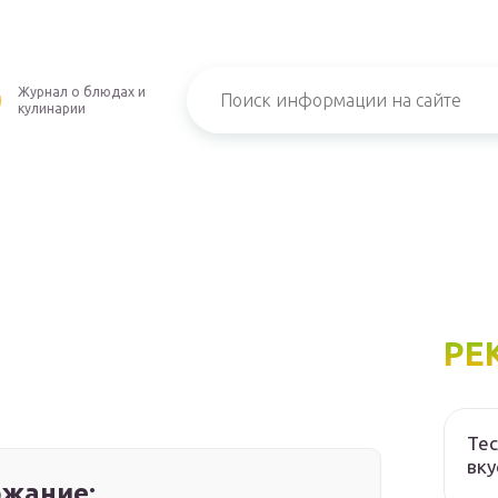
Журнал о блюдах и
кулинарии
РЕ
Тес
вку
жание: