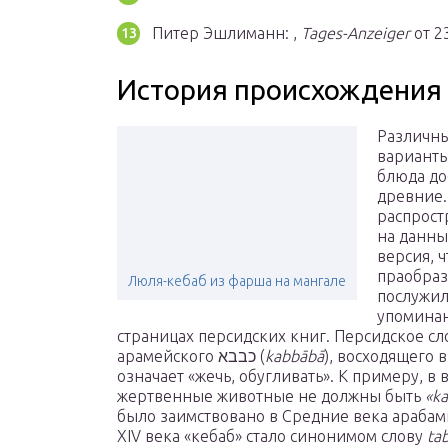
Питер Эшлиманн: ,
Tages-Anzeiger
от 2
История происхождения
Различн
варианты
блюда до
древние.
распрост
на данны
версия, ч
праобра
Люля-кебаб из фарша на мангале
послужил
упоминан
страницах персидских книг. Персидское с
арамейского כבבא (
kabbābā
), восходящего 
означает «жечь, обугливать». К примеру, в
жертвенные животные не должны быть
«k
было заимствовано в Средние века арабами
XIV века «кебаб» стало синонимом слову
ta