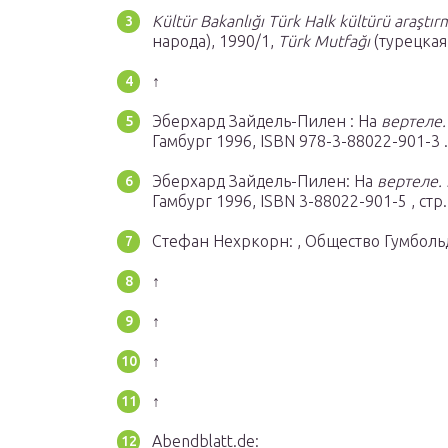
Kültür Bakanlığı Türk Halk kültürü araştır
народа), 1990/1,
Türk Mutfağı
(турецкая
↑
Эберхард Зайдель-Пилен : На
вертеле
Гамбург 1996, ISBN 978-3-88022-901-3 .
Эберхард Зайдель-Пилен: На
вертеле.
Гамбург 1996, ISBN 3-88022-901-5 , стр
Стефан Нехркорн: , Общество Гумбольдт
↑
↑
↑
↑
Abendblatt.de: