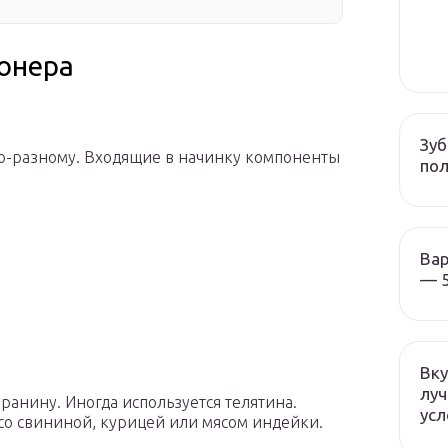
онера
Зуб
по-разному. Входящие в начинку компоненты
пол
Вар
— 5
Вку
луч
анину. Иногда используется телятина.
усл
со свининой, курицей или мясом индейки.