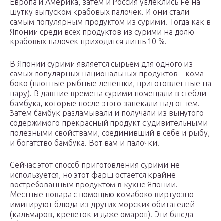
Европа и Америка, затем и Россия увлеклись не на
шутку выпуском крабовых палочек. И они стали
самым популярным продуктом из сурими. Тогда как в
Японии среди всех продуктов из сурими на долю
крабовых палочек приходится лишь 10 %.
В Японии сурими является сырьем для одного из
самых популярных национальных продуктов – кома-
боко (плотные рыбные лепешки, приготовленные на
пару). В давние времена сурими помещали в стебли
бамбука, которые после этого запекали над огнем.
Затем бамбук разламывали и получали из вынутого
содержимого прекрасный продукт с удивительными
полезными свойствами, соединивший в себе и рыбу,
и богатство бамбука. Вот вам и палочки.
Сейчас этот способ приготовления сурими не
используется, но этот фарш остается крайне
востребованным продуктом в кухне Японии.
Местные повара с помощью комабоко виртуозно
имитируют блюда из других морских обитателей
(кальмаров, креветок и даже омаров). Эти блюда –