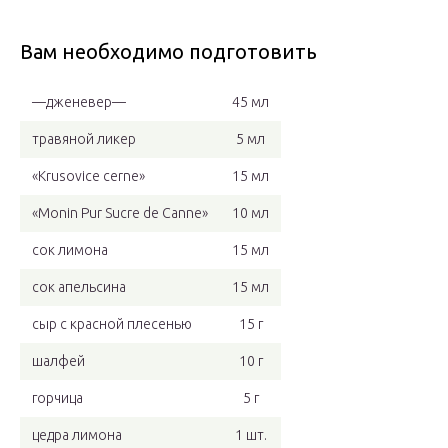
Вам необходимо подготовить
—дженевер—
45 мл
травяной ликер
5 мл
«Krusovice cerne»
15 мл
«Monin Pur Sucre de Canne»
10 мл
сок лимона
15 мл
сок апельсина
15 мл
сыр с красной плесенью
15 г
шалфей
10 г
горчица
5 г
цедра лимона
1 шт.