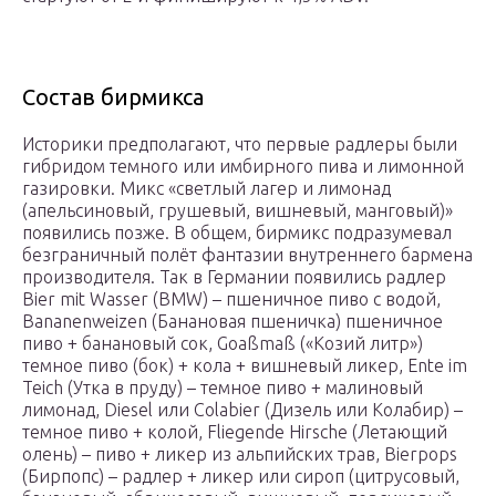
Состав бирмикса
Историки предполагают, что первые радлеры были
гибридом темного или имбирного пива и лимонной
газировки. Микс «светлый лагер и лимонад
(апельсиновый, грушевый, вишневый, манговый)»
появились позже. В общем, бирмикс подразумевал
безграничный полёт фантазии внутреннего бармена
производителя. Так в Германии появились радлер
Bier mit Wasser (BMW) – пшеничное пиво с водой,
Bananenweizen (Банановая пшеничка) пшеничное
пиво + банановый сок, Goaßmaß («Козий литр»)
темное пиво (бок) + кола + вишневый ликер, Ente im
Teich (Утка в пруду) – темное пиво + малиновый
лимонад, Diesel или Colabier (Дизель или Колабир) –
темное пиво + колой, Fliegende Hirsche (Летающий
олень) – пиво + ликер из альпийских трав, Bierpops
(Бирпопс) – радлер + ликер или сироп (цитрусовый,