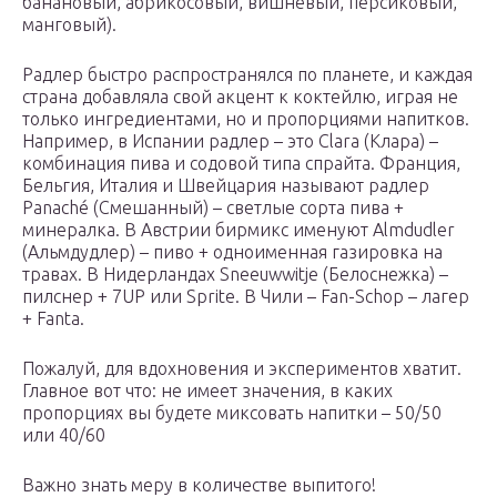
банановый, абрикосовый, вишневый, персиковый,
манговый).
Радлер быстро распространялся по планете, и каждая
страна добавляла свой акцент к коктейлю, играя не
только ингредиентами, но и пропорциями напитков.
Например, в Испании радлер – это Clara (Клара) –
комбинация пива и содовой типа спрайта. Франция,
Бельгия, Италия и Швейцария называют радлер
Panaché (Смешанный) – светлые сорта пива +
минералка. В Австрии бирмикс именуют Almdudler
(Альмдудлер) – пиво + одноименная газировка на
травах. В Нидерландах Sneeuwwitje (Белоснежка) –
пилснер + 7UP или Sprite. В Чили – Fan-Schop – лагер
+ Fanta.
Пожалуй, для вдохновения и экспериментов хватит.
Главное вот что: не имеет значения, в каких
пропорциях вы будете миксовать напитки – 50/50
или 40/60
Важно знать меру в количестве выпитого!