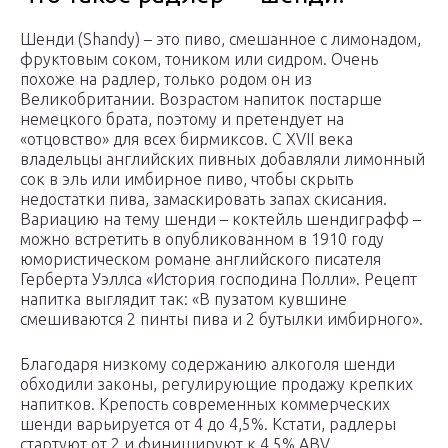
Шенди (Shandy) – это пиво, смешанное с лимонадом,
фруктовым соком, тоником или сидром. Очень
похоже на радлер, только родом он из
Великобритании. Возрастом напиток постарше
немецкого брата, поэтому и претендует на
«отцовство» для всех бирмиксов. С XVII века
владельцы английских пивных добавляли лимонный
сок в эль или имбирное пиво, чтобы скрыть
недостатки пива, замаскировать запах скисания.
Вариацию на тему шенди – коктейль шендиграфф –
можно встретить в опубликованном в 1910 году
юмористическом романе английского писателя
Герберта Уэллса «История господина Полли». Рецепт
напитка выглядит так: «В пузатом кувшине
смешиваются 2 пинты пива и 2 бутылки имбирного».
Благодаря низкому содержанию алкоголя шенди
обходили законы, регулирующие продажу крепких
напитков. Крепость современных коммерческих
шенди варьируется от 4 до 4,5%. Кстати, радлеры
стартуют от 2 и финишируют к 4,5% ABV.