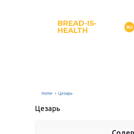
BREAD-IS-
RU
HEALTH
Home
Цезарь
Цезарь
Содер