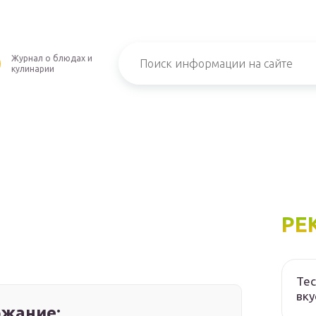
Журнал о блюдах и
кулинарии
РЕ
Тес
вку
жание: