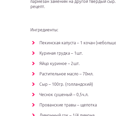
пармезан заменим на другой твердый сыр. 
рецепт.
Ингредиенты:
Пекинская капуста – 1 кочан (небольш
Куриная грудка – 1шт.
Яйцо куриное – 2шт.
Растительное масло – 70мл.
Сыр – 100гр. (голландский)
Чеснок сушеный – 0,5ч.л.
Прованские травы – щепотка
Лимонный сок – 1/4 лимона