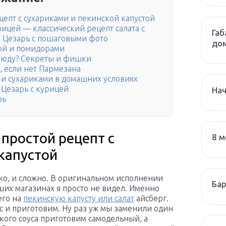
ецепт с сухариками и пекинской капустой
рицей — классический рецепт салата с
Габ
м Цезарь с пошаговыми фото
до
той и помидорами
блюду? Секреты и фишки
, если нет Пармезана
й и сухариками в домашних условиях
 Цезарь с курицей
На
рь
 простой рецепт с
8 м
капустой
егко, и сложно. В оригинальном исполнении
Бар
аших магазинах я просто не видел. Именно
его на
пекинскую капусту или салат
айсберг.
с и приготовим. Ну раз уж мы заменили один
ского соуса приготовим самодельный, а