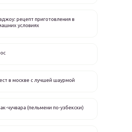
аджоу: рецепт приготовления в
машних условиях
чос
ест в москве с лучшей шаурмой
ак-чучвара (пельмени по-узбекски)