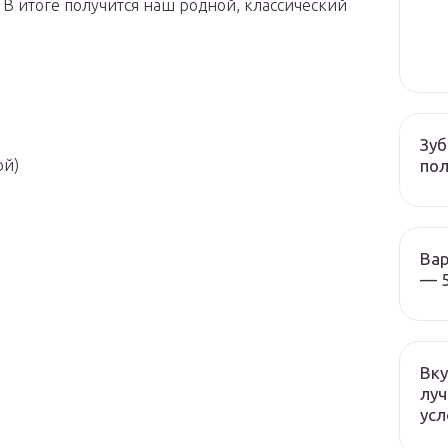
В итоге получится наш родной, классический
Зуб
пол
ой)
Вар
— 5
Вку
луч
усл