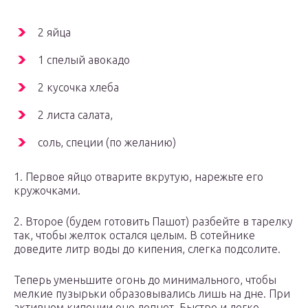
2 яйца
1 спелый авокадо
2 кусочка хлеба
2 листа салата,
соль, специи (по желанию)
1. Первое яйцо отварите вкрутую, нарежьте его
кружочками.
2. Второе (будем готовить Пашот) разбейте в тарелку
так, чтобы желток остался целым. В сотейнике
доведите литр воды до кипения, слегка подсолите.
Теперь уменьшите огонь до минимального, чтобы
мелкие пузырьки образовывались лишь на дне. При
активном кипении оно лопнет. Быстро и легко