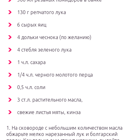
130 г репчатого лука
6 сырых яиц
4 дольки чеснока (по желанию)
4 стебля зеленого лука
1 ч.л. сахара
1/4 ч.л. черного молотого перца
0,5 ч.л. соли
3 ст.л. растительного масла,
свежие листья мяты, кинза
1. На сковороде с небольшим количеством масла
обжарьте мелко нарезанный лук и болгарский